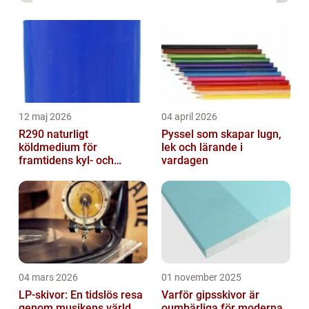
12 maj 2026
04 april 2026
R290 naturligt
Pyssel som skapar lugn,
köldmedium för
lek och lärande i
framtidens kyl- och
vardagen
värmesystem
04 mars 2026
01 november 2025
LP-skivor: En tidslös resa
Varför gipsskivor är
genom musikens värld
oumbärliga för moderna