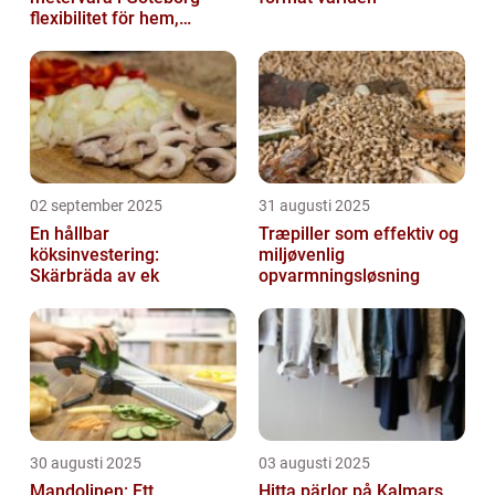
flexibilitet för hem,
industri och fritid
02 september 2025
31 augusti 2025
En hållbar
Træpiller som effektiv og
köksinvestering:
miljøvenlig
Skärbräda av ek
opvarmningsløsning
30 augusti 2025
03 augusti 2025
Mandolinen: Ett
Hitta pärlor på Kalmars