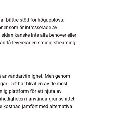
har bättre stöd för högupplösta
oner som är intresserade av
 sidan kanske inte alla behöver eller
m ändå levererar en smidig streaming-
och användarvänlighet. Men genom
ar. Det har blivit en av de mest
ig plattform för att njuta av
nhetligheten i användargränssnittet
re kostnad jämfört med alternativa