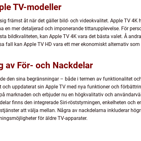
ple TV-modeller
ig främst åt när det gäller bild- och videokvalitet. Apple TV 4K 
rna en mer detaljerad och imponerande tittarupplevelse. För pers
ta bildkvaliteten, kan Apple TV 4K vara det bästa valet. Å andra
dessa fall kan Apple TV HD vara ett mer ekonomiskt alternativ so
 av För- och Nackdelar
ade den sina begränsningar – både i termen av funktionalitet 
at och uppdaterat sin Apple TV med nya funktioner och förbättring
å marknaden och erbjuder nu en högkvalitativ och användarvänl
elar finns den integrerade Siri-röststyrningen, enkelheten och e
tjänster att välja mellan. Några av nackdelarna inkluderar hög
ingsmöjligheter för äldre TV-apparater.