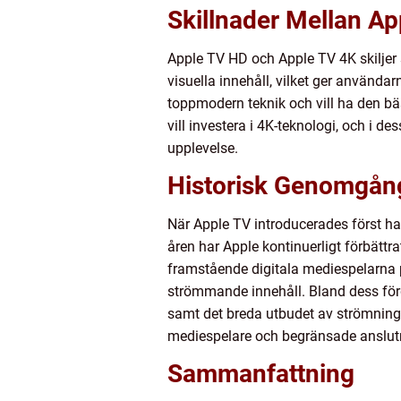
Skillnader Mellan Ap
Apple TV HD och Apple TV 4K skiljer s
visuella innehåll, vilket ger använda
toppmodern teknik och vill ha den bäs
vill investera i 4K-teknologi, och i 
upplevelse.
Historisk Genomgång
När Apple TV introducerades först h
åren har Apple kontinuerligt förbättr
framstående digitala mediespelarna p
strömmande innehåll. Bland dess förd
samt det breda utbudet av strömnings
mediespelare och begränsade anslutn
Sammanfattning