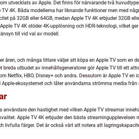
som utvecklats av Apple. Det finns för närvarande två huvudtyp
TV 4K. Båda modellerna har liknande funktioner men med några 
citet på 32GB eller 64GB, medan Apple TV 4K erbjuder 32GB ell
 Apple TV 4K stöder 4K-upplösning och HDR-teknologi, vilket ger
änsyn till vid val av modell.
ver åren, och många tittare väljer att köpa en Apple TV som en d
breda utbudet av innehållsgeneratorer gör Apple TV till ett attra
 som Netflix, HBO, Disney+ och andra. Dessutom är Apple TV en i
 Apple-ekosystemet och låter användarna strömma media från s
ar
a användare den hastighet med vilken Apple TV streamar innehål
kvalitet. Apple TV 4K erbjuder den bästa streamingupplevelsen
ch livfulla färger. Det är också värt att notera att lagringskapaci