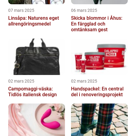
07 mars 2025
06 mars 2025
Linsåpa: Naturens eget
Skicka blommor i Åhus:
allrengöringsmedel
En färgglad och
omtänksam gest
02 mars 2025
02 mars 2025
Campomaggi-väska:
Handspackel: En central
Tidlös italiensk design
del i renoveringsprojekt