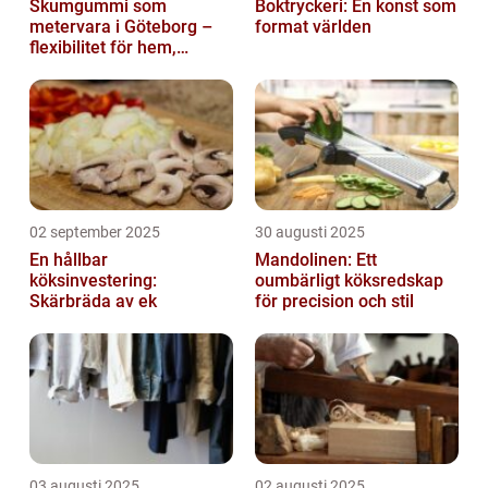
Skumgummi som
Boktryckeri: En konst som
metervara i Göteborg –
format världen
flexibilitet för hem,
industri och fritid
02 september 2025
30 augusti 2025
En hållbar
Mandolinen: Ett
köksinvestering:
oumbärligt köksredskap
Skärbräda av ek
för precision och stil
03 augusti 2025
02 augusti 2025