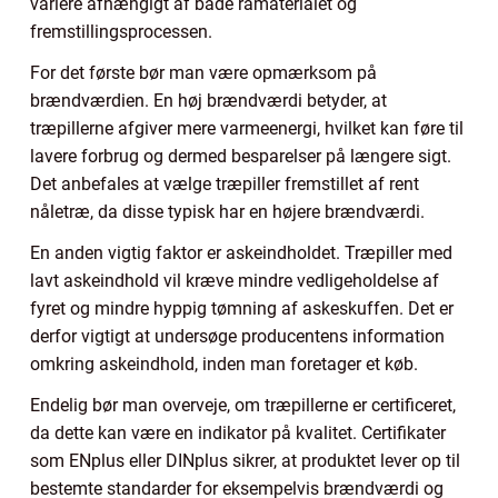
variere afhængigt af både råmaterialet og
fremstillingsprocessen.
For det første bør man være opmærksom på
brændværdien. En høj brændværdi betyder, at
træpillerne afgiver mere varmeenergi, hvilket kan føre til
lavere forbrug og dermed besparelser på længere sigt.
Det anbefales at vælge træpiller fremstillet af rent
nåletræ, da disse typisk har en højere brændværdi.
En anden vigtig faktor er askeindholdet. Træpiller med
lavt askeindhold vil kræve mindre vedligeholdelse af
fyret og mindre hyppig tømning af askeskuffen. Det er
derfor vigtigt at undersøge producentens information
omkring askeindhold, inden man foretager et køb.
Endelig bør man overveje, om træpillerne er certificeret,
da dette kan være en indikator på kvalitet. Certifikater
som ENplus eller DINplus sikrer, at produktet lever op til
bestemte standarder for eksempelvis brændværdi og