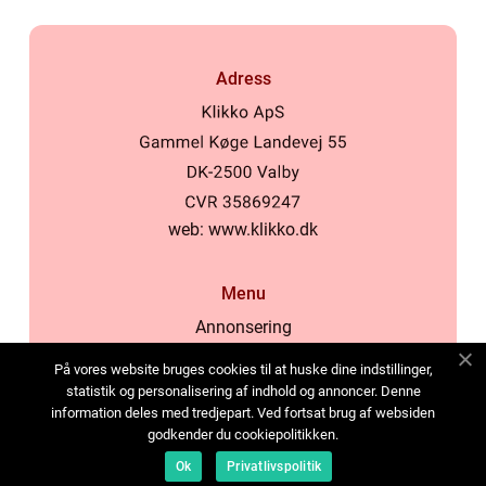
Adress
web:
www.klikko.dk
Menu
Annonsering
Om oss
På vores website bruges cookies til at huske dine indstillinger,
Cookies
statistik og personalisering af indhold og annoncer. Denne
information deles med tredjepart. Ved fortsat brug af websiden
Kontakta oss
godkender du cookiepolitikken.
Sitemap
Ok
Privatlivspolitik