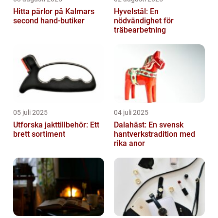
Hitta pärlor på Kalmars
Hyvelstål: En
second hand-butiker
nödvändighet för
träbearbetning
05 juli 2025
04 juli 2025
Utforska jakttillbehör: Ett
Dalahäst: En svensk
brett sortiment
hantverkstradition med
rika anor