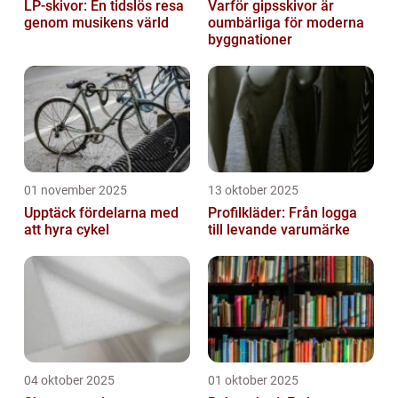
LP-skivor: En tidslös resa
Varför gipsskivor är
genom musikens värld
oumbärliga för moderna
byggnationer
01 november 2025
13 oktober 2025
Upptäck fördelarna med
Profilkläder: Från logga
att hyra cykel
till levande varumärke
04 oktober 2025
01 oktober 2025