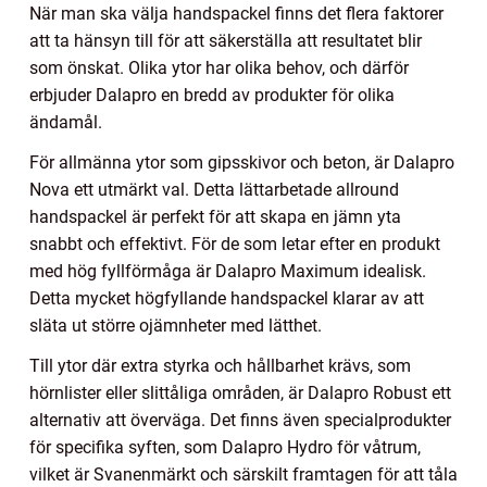
När man ska välja handspackel finns det flera faktorer
att ta hänsyn till för att säkerställa att resultatet blir
som önskat. Olika ytor har olika behov, och därför
erbjuder Dalapro en bredd av produkter för olika
ändamål.
För allmänna ytor som gipsskivor och beton, är Dalapro
Nova ett utmärkt val. Detta lättarbetade allround
handspackel är perfekt för att skapa en jämn yta
snabbt och effektivt. För de som letar efter en produkt
med hög fyllförmåga är Dalapro Maximum idealisk.
Detta mycket högfyllande handspackel klarar av att
släta ut större ojämnheter med lätthet.
Till ytor där extra styrka och hållbarhet krävs, som
hörnlister eller slittåliga områden, är Dalapro Robust ett
alternativ att överväga. Det finns även specialprodukter
för specifika syften, som Dalapro Hydro för våtrum,
vilket är Svanenmärkt och särskilt framtagen för att tåla