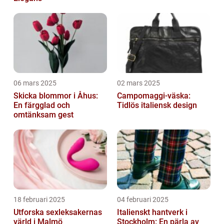
06 mars 2025
02 mars 2025
Skicka blommor i Åhus:
Campomaggi-väska:
En färgglad och
Tidlös italiensk design
omtänksam gest
18 februari 2025
04 februari 2025
Utforska sexleksakernas
Italienskt hantverk i
värld i Malmö
Stockholm: En pärla av