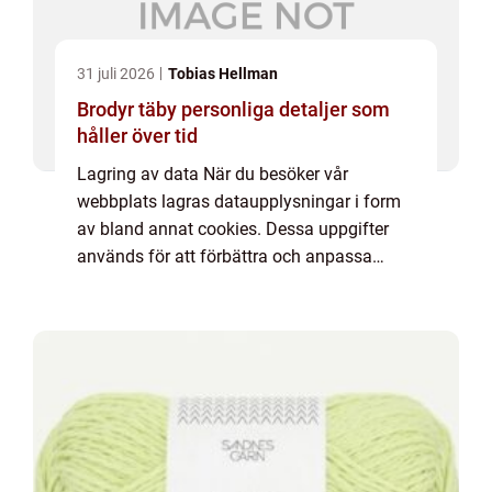
31 juli 2026
Tobias Hellman
Brodyr täby personliga detaljer som
håller över tid
Lagring av data När du besöker vår
webbplats lagras dataupplysningar i form
av bland annat cookies. Dessa uppgifter
används för att förbättra och anpassa
innehållet på vår sida och för att ge dig så
bra information som möjligt. Om du inte vill
att vi...