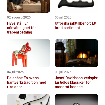
02 augusti 2025
05 juli 2025
Hyvelstål: En
Utforska jakttillbehör: Ett
nödvändighet för
brett sortiment
träbearbetning
04 juli 2025
03 juli 2025
Dalahäst: En svensk
Josef Davidsson-vedspis:
hantverkstradition med
En tidlös klassiker för
rika anor
modernt boende