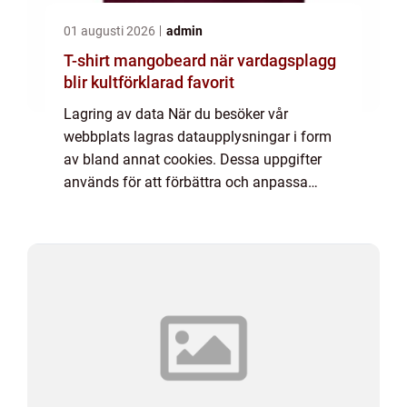
01 augusti 2026
admin
T-shirt mangobeard när vardagsplagg
blir kultförklarad favorit
Lagring av data När du besöker vår
webbplats lagras dataupplysningar i form
av bland annat cookies. Dessa uppgifter
används för att förbättra och anpassa
innehållet på vår sida och för att ge dig så
bra information som möjligt. Om du inte vill
att vi...