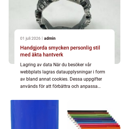
01 juli 2026
admin
Handgjorda smycken personlig stil
med äkta hantverk
Lagring av data När du besöker vår
webbplats lagras dataupplysningar i form
av bland annat cookies. Dessa uppgifter
används för att förbättra och anpassa
innehållet på vår sida och för att ge dig så
bra information som möjligt. Om du inte vill
att vi...