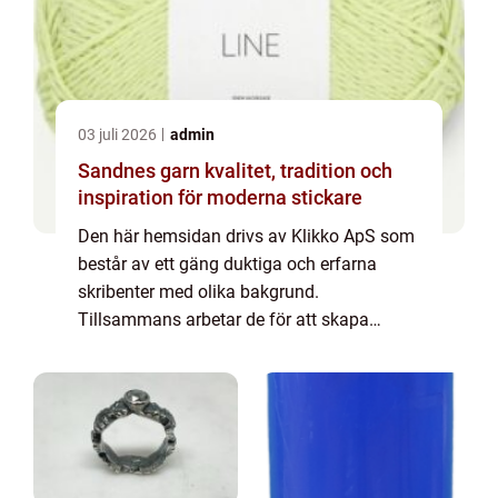
03 juli 2026
admin
Sandnes garn kvalitet, tradition och
inspiration för moderna stickare
Den här hemsidan drivs av Klikko ApS som
består av ett gäng duktiga och erfarna
skribenter med olika bakgrund.
Tillsammans arbetar de för att skapa
aktuellt innehåll till den här sidan. Vi vet hur
utmanande det är att läsa och genomgå en
massa olika ...