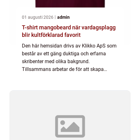
01 augusti 2026
admin
T-shirt mangobeard när vardagsplagg
blir kultförklarad favorit
Den här hemsidan drivs av Klikko ApS som
består av ett gäng duktiga och erfarna
skribenter med olika bakgrund.
Tillsammans arbetar de för att skapa
aktuellt innehåll till den här sidan. Vi vet hur
utmanande det är att läsa och genomgå en
massa olika ...