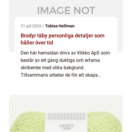
31 juli 2026
Tobias Hellman
Brodyr täby personliga detaljer som
håller över tid
Den här hemsidan drivs av Klikko ApS som
består av ett gäng duktiga och erfarna
skribenter med olika bakgrund.
Tillsammans arbetar de för att skapa
aktuellt innehåll till den här sidan. Vi vet hur
utmanande det är att läsa och genomgå en
massa olika ...