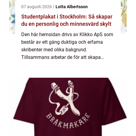
07 augusti 2026
Lotta Albertsson
Studentplakat i Stockholm: Så skapar
du en personlig och minnesvärd skylt
Den här hemsidan drivs av Klikko ApS som
består av ett gäng duktiga och erfarna
skribenter med olika bakgrund.
Tillsammans arbetar de för att skapa
aktuellt innehåll till den här sidan. Vi vet hur
utmanande det är att läsa och genomgå en
massa olika ...