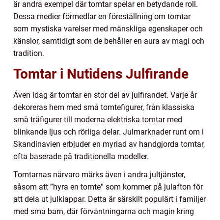
är andra exempel där tomtar spelar en betydande roll.
Dessa medier förmedlar en föreställning om tomtar
som mystiska varelser med mänskliga egenskaper och
känslor, samtidigt som de behåller en aura av magi och
tradition.
Tomtar i Nutidens Julfirande
Även idag är tomtar en stor del av julfirandet. Varje år
dekoreras hem med små tomtefigurer, från klassiska
små träfigurer till moderna elektriska tomtar med
blinkande ljus och rörliga delar. Julmarknader runt om i
Skandinavien erbjuder en myriad av handgjorda tomtar,
ofta baserade på traditionella modeller.
Tomtarnas närvaro märks även i andra jultjänster,
såsom att ”hyra en tomte” som kommer på julafton för
att dela ut julklappar. Detta är särskilt populärt i familjer
med små barn, där förväntningarna och magin kring