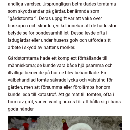
andliga varelser. Ursprungligen betraktades tomtarna
som skyddsandar på gårdar, benämnda som
”gårdstomtar”. Deras uppgift var att vaka över
boskapen och skörden, vilket innebar att de hade stor
betydelse för bondesamhället. Dessa levde ofta i
ladugårdar eller under husens golv och utförde sitt
arbete i skydd av nattens mörker.
Gårdstomtarna hade ett komplext förhållande till
människorna; de kunde vara både hjälpsamma och
illvilliga beroende på hur de blev behandlade. En
välbehandlad tomte säkrade lycka och välstånd för
gården, men att försumma eller förolämpa honom
kunde leda till katastrof. Att ge mat till tomten, ofta i
form av gröt, var en vanlig praxis för att hålla sig i hans
goda händer.