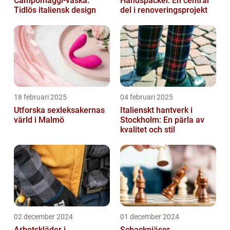
Campomaggi-väska:
Handspackel: En central
Tidlös italiensk design
del i renoveringsprojekt
18 februari 2025
04 februari 2025
Utforska sexleksakernas
Italienskt hantverk i
värld i Malmö
Stockholm: En pärla av
kvalitet och stil
02 december 2024
01 december 2024
Arbetskläder i
Schackpjäser