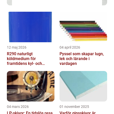
12 maj 2026
04 april 2026
R290 naturligt
Pyssel som skapar lugn,
köldmedium för
lek och lärande i
framtidens kyl- och
vardagen
värmesystem
04 mars 2026
01 november 2025
LP-skivor: En tidslös resa
Varför gipsskivor är