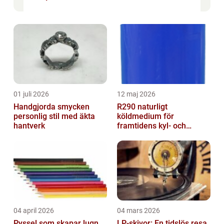
01 juli 2026
12 maj 2026
Handgjorda smycken
R290 naturligt
personlig stil med äkta
köldmedium för
hantverk
framtidens kyl- och
värmesystem
04 april 2026
04 mars 2026
Pyssel som skapar lugn,
LP-skivor: En tidslös resa