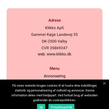
Adress
web:
www.klikko.dk
Menu
Annonsering
Om oss
På vores website bruges cookies til at huske dine indstillinger,
Cookies
statistik og personalisering af indhold og annoncer. Denne
information deles med tredjepart. Ved fortsat brug af websiden
Kontakta oss
godkender du cookiepolitikken.
Sitemap
Ok
Privatlivspolitik