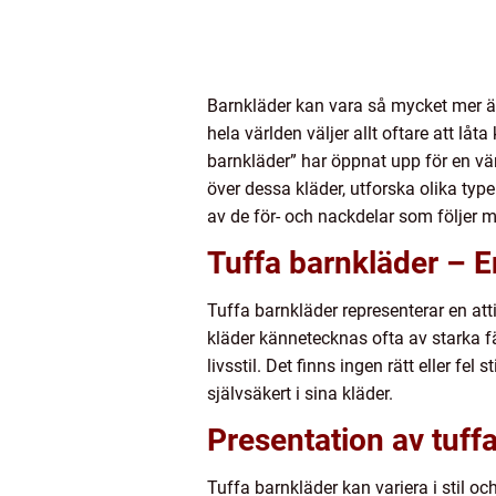
Barnkläder kan vara så mycket mer ä
hela världen väljer allt oftare att lå
barnkläder” har öppnat upp för en vär
över dessa kläder, utforska olika ty
av de för- och nackdelar som följer 
Tuffa barnkläder – En
Tuffa barnkläder representerar en att
kläder kännetecknas ofta av starka f
livsstil. Det finns ingen rätt eller fe
självsäkert i sina kläder.
Presentation av tuff
Tuffa barnkläder kan variera i stil o