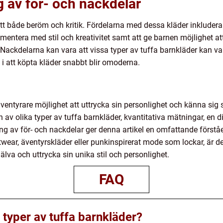
 av för- och nackdelar
fått både beröm och kritik. Fördelarna med dessa kläder inkludera
mentera med stil och kreativitet samt att ge barnen möjlighet att v
Nackdelarna kan vara att vissa typer av tuffa barnkläder kan va
 i att köpta kläder snabbt blir omoderna.
entyrare möjlighet att uttrycka sin personlighet och känna sig s
n av olika typer av tuffa barnkläder, kvantitativa mätningar, en
ång av för- och nackdelar ger denna artikel en omfattande först
twear, äventyrskläder eller punkinspirerat mode som lockar, är de
älva och uttrycka sin unika stil och personlighet.
FAQ
 typer av tuffa barnkläder?