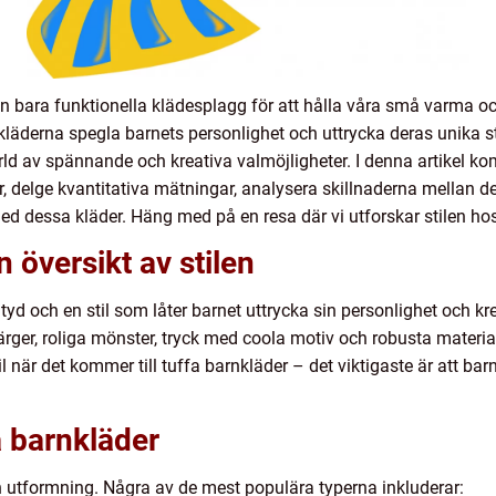
n bara funktionella klädesplagg för att hålla våra små varma o
ta kläderna spegla barnets personlighet och uttrycka deras unika s
ld av spännande och kreativa valmöjligheter. I denna artikel kom
per, delge kvantitativa mätningar, analysera skillnaderna mellan
med dessa kläder. Häng med på en resa där vi utforskar stilen ho
 översikt av stilen
ityd och en stil som låter barnet uttrycka sin personlighet och kr
ärger, roliga mönster, tryck med coola motiv och robusta materia
l stil när det kommer till tuffa barnkläder – det viktigaste är att 
a barnkläder
ch utformning. Några av de mest populära typerna inkluderar: