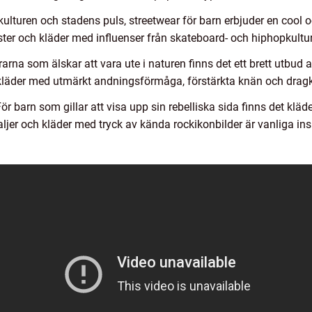
ulturen och stadens puls, streetwear för barn erbjuder en cool 
ster och kläder med influenser från skateboard- och hiphopkultu
arna som älskar att vara ute i naturen finns det ett brett utbud 
 kläder med utmärkt andningsförmåga, förstärkta knän och dragkedj
ör barn som gillar att visa upp sin rebelliska sida finns det kläd
aljer och kläder med tryck av kända rockikonbilder är vanliga insl