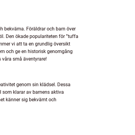
ch bekväma. Föräldrar och barn över
til. Den ökade populariteten för ”tuffa
mer vi att ta en grundlig översikt
 dem och ge en historisk genomgång
s våra små äventyrare!
eativitet genom sin klädsel. Dessa
l som klarar av barnens aktiva
barnet känner sig bekvämt och