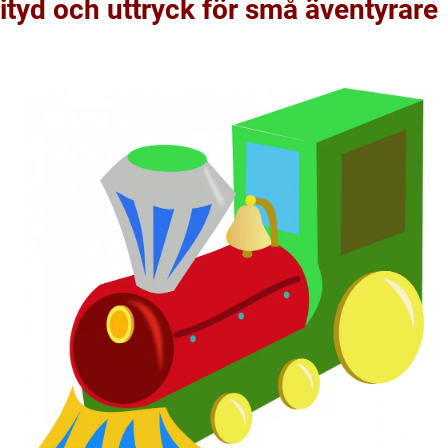
tityd och uttryck för små äventyrare