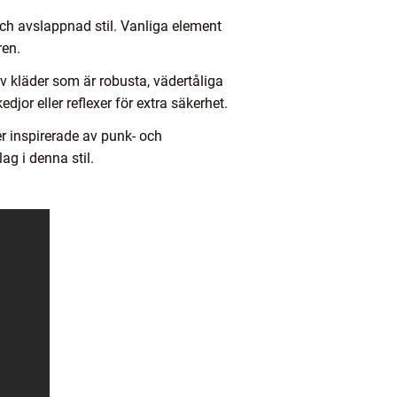
och avslappnad stil. Vanliga element
ren.
av kläder som är robusta, vädertåliga
or eller reflexer för extra säkerhet.
er inspirerade av punk- och
ag i denna stil.