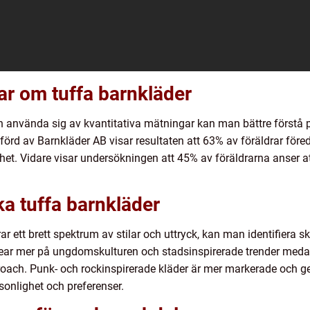
ar om tuffa barnkläder
nvända sig av kvantitativa mätningar kan man bättre förstå p
förd av Barnkläder AB visar resultaten att 63% av föräldrar före
het. Vidare visar undersökningen att 45% av föräldrarna anser at
ka tuffa barnkläder
 ett brett spektrum av stilar och uttryck, kan man identifiera skil
twear mer på ungdomskulturen och stadsinspirerade trender meda
ach. Punk- och rockinspirerade kläder är mer markerade och ger 
sonlighet och preferenser.