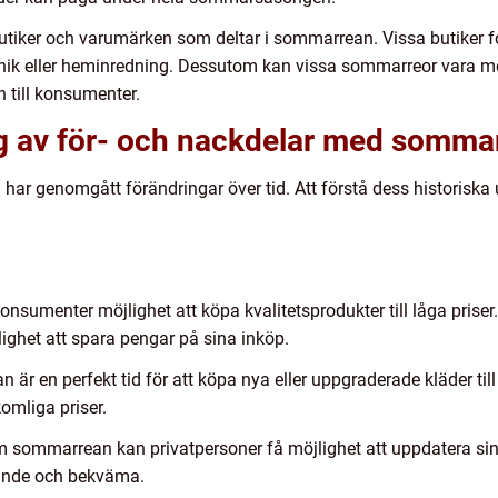
 butiker och varumärken som deltar i sommarrean. Vissa butiker
nik eller heminredning. Dessutom kan vissa sommarreor vara mer
 till konsumenter.
g av för- och nackdelar med somma
ar genomgått förändringar över tid. Att förstå dess historiska u
sumenter möjlighet att köpa kvalitetsprodukter till låga priser.
ighet att spara pengar på sina inköp.
är en perfekt tid för att köpa nya eller uppgraderade kläder ti
omliga priser.
nom sommarrean kan privatpersoner få möjlighet att uppdatera sin
alande och bekväma.