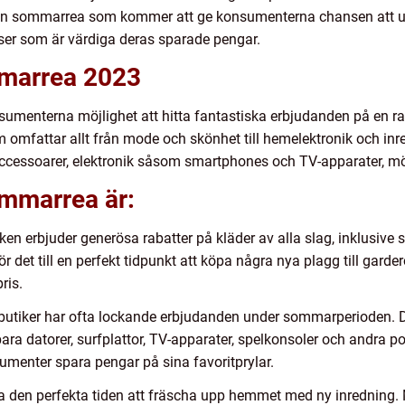
n sommarrea som kommer att ge konsumenterna chansen att uppd
riser som är värdiga deras sparade pengar.
mmarrea 2023
enterna möjlighet att hitta fantastiska erbjudanden på en rad 
som omfattar allt från mode och skönhet till hemelektronik och i
r, accessoarer, elektronik såsom smartphones och TV-apparater, mö
ommarrea är:
n erbjuder generösa rabatter på kläder av alla slag, inklusive 
 det till en perfekt tidpunkt att köpa några nya plagg till garde
ris.
utiker har ofta lockande erbjudanden under sommarperioden. Det
ra datorer, surfplattor, TV-apparater, spelkonsoler och andra p
menter spara pengar på sina favoritprylar.
den perfekta tiden att fräscha upp hemmet med ny inredning. M