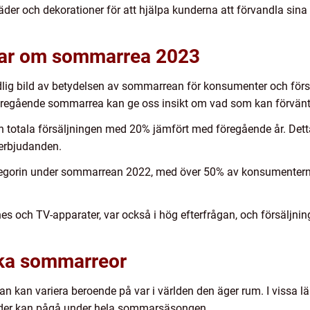
äder och dekorationer för att hjälpa kunderna att förvandla sin
ngar om sommarrea 2023
ydlig bild av betydelsen av sommarrean för konsumenter och fö
 föregående sommarrea kan ge oss insikt om vad som kan förvä
otala försäljningen med 20% jämfört med föregående år. Detta 
erbjudanden.
egorin under sommarrean 2022, med över 50% av konsumenterna 
s och TV-apparater, var också i hög efterfrågan, och försälj
lika sommarreor
ean kan variera beroende på var i världen den äger rum. I vissa 
änder kan pågå under hela sommarsäsongen.