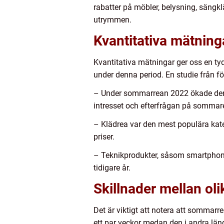
rabatter på möbler, belysning, sängkl
utrymmen.
Kvantitativa mätni
Kvantitativa mätningar ger oss en t
under denna period. En studie från
– Under sommarrean 2022 ökade den t
intresset och efterfrågan på sommar
– Klädrea var den mest populära kat
priser.
– Teknikprodukter, såsom smartphone
tidigare år.
Skillnader mellan o
Det är viktigt att notera att sommarr
ett par veckor medan den i andra l