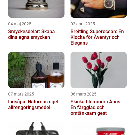
04 maj 2025
02 april 2025
Smyckesdelar: Skapa
Breitling Superocean: En
dina egna smycken
Klocka för Äventyr och
Elegans
07 mars 2025
06 mars 2025
Linsåpa: Naturens eget
Skicka blommor i Åhus:
allrengöringsmedel
En färgglad och
omtänksam gest