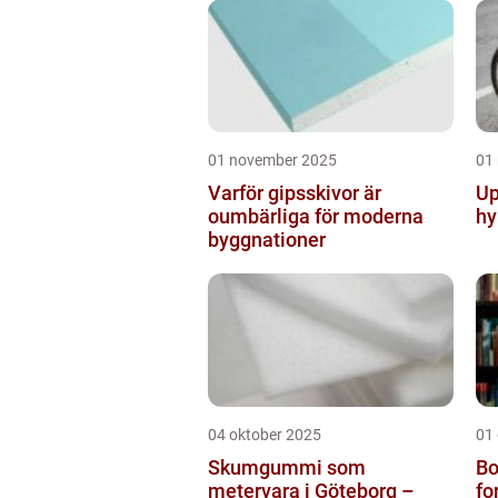
01 november 2025
01
Varför gipsskivor är
Up
oumbärliga för moderna
hy
byggnationer
04 oktober 2025
01
Skumgummi som
Bo
metervara i Göteborg –
fo