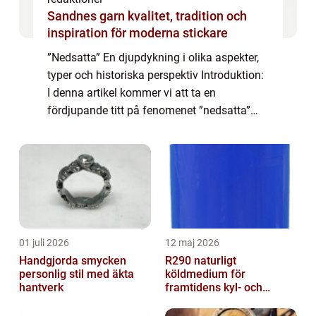
Sandnes garn kvalitet, tradition och
inspiration för moderna stickare
”Nedsatta” En djupdykning i olika aspekter,
typer och historiska perspektiv Introduktion:
I denna artikel kommer vi att ta en
fördjupande titt på fenomenet ”nedsatta”
och allt det innefattar. Vi kommer att
utforska olika typer...
01 juli 2026
12 maj 2026
Handgjorda smycken
R290 naturligt
personlig stil med äkta
köldmedium för
hantverk
framtidens kyl- och
värmesystem