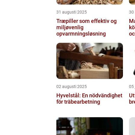
31 augusti 2025
30
Træpiller som effektiv og
Ma
miljøvenlig
kö
opvarmningsløsning
oc
02 augusti 2025
05 
Hyvelstål: En nödvändighet
Ut
för träbearbetning
br