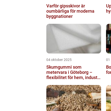
Varför gipsskivor är
Up
oumbärliga för moderna
hy
byggnationer
04 oktober 2025
01
Skumgummi som
Bo
metervara i Göteborg –
fo
flexibilitet för hem, industri
och fritid