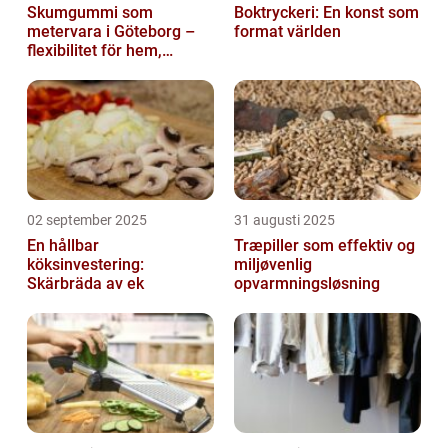
Skumgummi som
Boktryckeri: En konst som
metervara i Göteborg –
format världen
flexibilitet för hem,
industri och fritid
02 september 2025
31 augusti 2025
En hållbar
Træpiller som effektiv og
köksinvestering:
miljøvenlig
Skärbräda av ek
opvarmningsløsning