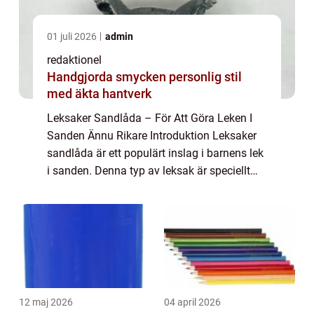
01 juli 2026
admin
redaktionel
Handgjorda smycken personlig stil
med äkta hantverk
Leksaker Sandlåda – För Att Göra Leken I
Sanden Ännu Rikare Introduktion Leksaker
sandlåda är ett populärt inslag i barnens lek
i sanden. Denna typ av leksak är speciellt
utformad för att ge barn en rolig och lärorik
upplevelse när de utforskar...
12 maj 2026
04 april 2026