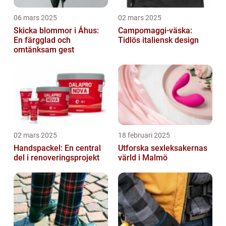
06 mars 2025
02 mars 2025
Skicka blommor i Åhus:
Campomaggi-väska:
En färgglad och
Tidlös italiensk design
omtänksam gest
02 mars 2025
18 februari 2025
Handspackel: En central
Utforska sexleksakernas
del i renoveringsprojekt
värld i Malmö