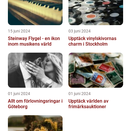
15 juni 2024
03 juni 2024
Steinway Flygel - en ikon
Upptäck vinylskivornas
inom musikens värld
charm i Stockholm
01 juni 2024
01 juni 2024
Allt om förlovningsringar i
Upptäck världen av
Göteborg
frimärksauktioner