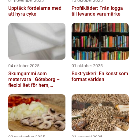
01 november 2025
13 oktober 2025
Upptäck fördelarna med
Profilkläder: Från logga
att hyra cykel
till levande varumärke
04 oktober 2025
01 oktober 2025
Skumgummi som
Boktryckeri: En konst som
metervara i Göteborg –
format världen
flexibilitet för hem,
industri och fritid
02 september 2025
31 augusti 2025