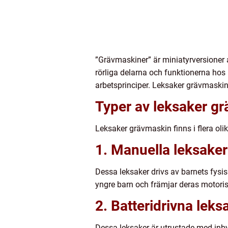
”Grävmaskiner” är miniatyrversioner
rörliga delarna och funktionerna hos
arbetsprinciper. Leksaker grävmaskin 
Typer av leksaker g
Leksaker grävmaskin finns i flera ol
1. Manuella leksake
Dessa leksaker drivs av barnets fysisk
yngre barn och främjar deras motorisk
2. Batteridrivna lek
Dessa leksaker är utrustade med inbygg