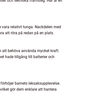
nser och tekniska framsteg. Här är en
de vara relativt tunga. Nackdelen med
a att röra på redan på en plats.
an att behöva använda mycket kraft.
 hade tillgång till batterier och
t förhöjer barnets leksaksupplevelse.
 vilket gör dem enklare att hantera