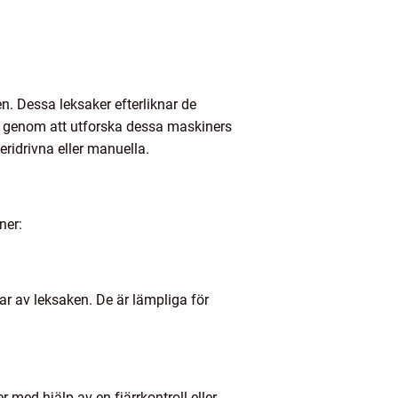
. Dessa leksaker efterliknar de
ig genom att utforska dessa maskiners
eridrivna eller manuella.
ner:
lar av leksaken. De är lämpliga för
 med hjälp av en fjärrkontroll eller