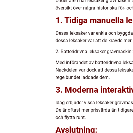
Under åren har leksaker grävmaskin u
översikt över några historiska för- o
1. Tidiga manuella l
Dessa leksaker var enkla och byggda f
dessa leksaker var att de krävde mer
2. Batteridrivna leksaker grävmaskin:
Med införandet av batteridrivna leks
Nackdelen var dock att dessa leksaker
regelbundet laddade dem.
3. Moderna interakti
Idag erbjuder vissa leksaker grävmask
De är oftast mer prisvärda än tidigar
och flytta runt.
Avslutning: