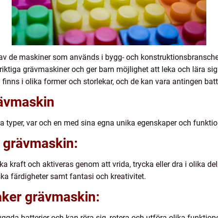
 av de maskiner som används i bygg- och konstruktionsbranschen
 riktiga grävmaskiner och ger barn möjlighet att leka och lära s
finns i olika former och storlekar, och de kan vara antingen batt
rävmaskin
ika typer, var och en med sina egna unika egenskaper och funktio
r grävmaskin:
a kraft och aktiveras genom att vrida, trycka eller dra i olika de
a färdigheter samt fantasi och kreativitet.
saker grävmaskin:
da batterier och kan röra sig, rotera och utföra olika funktioner