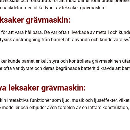
tvecklats och förbättrats för att möta barns förändrade prefere
ch nackdelar med olika typer av leksaker grävmaskin:
eksaker grävmaskin:
ör att vara hållbara. De var ofta tillverkade av metall och kun
 fysisk ansträngning från barnet att använda och kunde vara svår
aker kunde barnet enkelt styra och kontrollera grävmaskinen ut
 ofta var dyrare och deras begränsade batteritid krävde att barnet
va leksaker grävmaskin:
in interaktiva funktioner som ljud, musik och ljuseffekter, vilke
e modeller och erbjuder även fördelen av en lättare konstruktion,