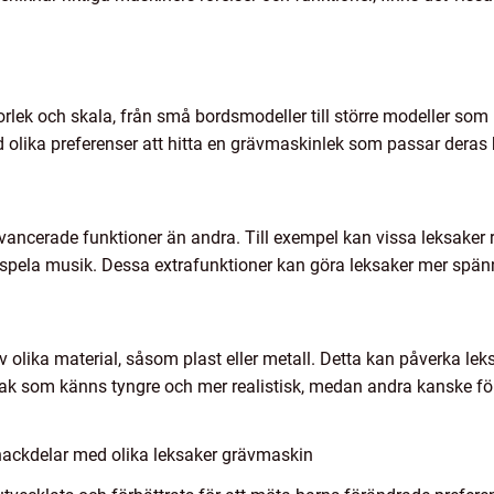
rlek och skala, från små bordsmodeller till större modeller som 
ed olika preferenser att hitta en grävmaskinlek som passar deras
ncerade funktioner än andra. Till exempel kan vissa leksaker rö
ed spela musik. Dessa extrafunktioner kan göra leksaker mer spä
 olika material, såsom plast eller metall. Detta kan påverka le
ak som känns tyngre och mer realistisk, medan andra kanske för
nackdelar med olika leksaker grävmaskin