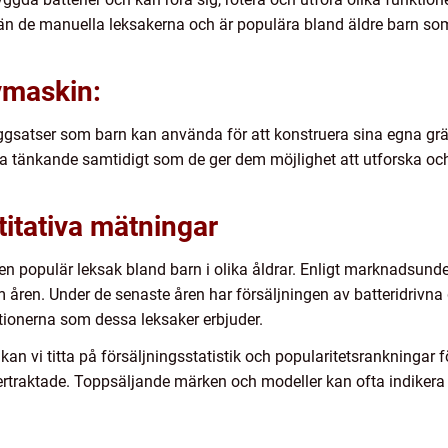
än de manuella leksakerna och är populära bland äldre barn som
vmaskin:
gsatser som barn kan använda för att konstruera sina egna gr
a tänkande samtidigt som de ger dem möjlighet att utforska 
titativa mätningar
en populär leksak bland barn i olika åldrar. Enligt marknadsund
om åren. Under de senaste åren har försäljningen av batteridrivn
ktionerna som dessa leksaker erbjuder.
an vi titta på försäljningsstatistik och popularitetsrankningar för
rtraktade. Toppsäljande märken och modeller kan ofta indikera