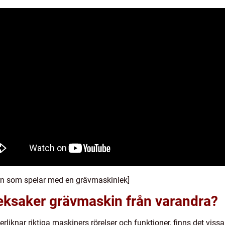
arn som spelar med en grävmaskinlek]
 leksaker grävmaskin från varandra?
erliknar riktiga maskiners rörelser och funktioner, finns det vissa