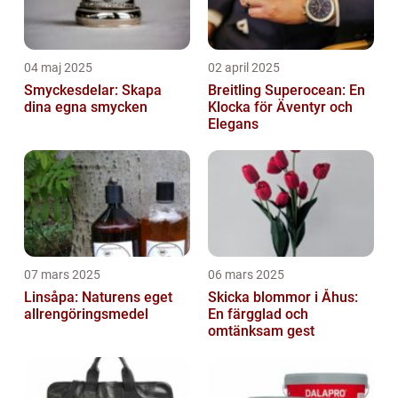
04 maj 2025
02 april 2025
Smyckesdelar: Skapa
Breitling Superocean: En
dina egna smycken
Klocka för Äventyr och
Elegans
07 mars 2025
06 mars 2025
Linsåpa: Naturens eget
Skicka blommor i Åhus:
allrengöringsmedel
En färgglad och
omtänksam gest