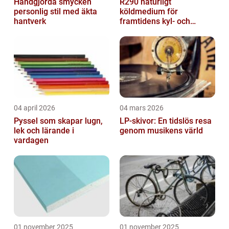
Handgjorda smycken
R290 naturligt
personlig stil med äkta
köldmedium för
hantverk
framtidens kyl- och
värmesystem
04 april 2026
04 mars 2026
Pyssel som skapar lugn,
LP-skivor: En tidslös resa
lek och lärande i
genom musikens värld
vardagen
01 november 2025
01 november 2025