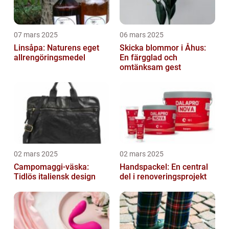
07 mars 2025
06 mars 2025
Linsåpa: Naturens eget
Skicka blommor i Åhus:
allrengöringsmedel
En färgglad och
omtänksam gest
02 mars 2025
02 mars 2025
Campomaggi-väska:
Handspackel: En central
Tidlös italiensk design
del i renoveringsprojekt