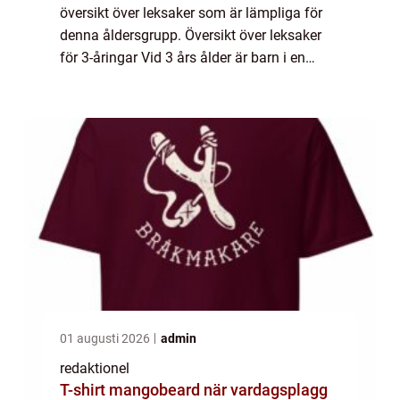
översikt över leksaker som är lämpliga för
denna åldersgrupp. Översikt över leksaker
för 3-åringar Vid 3 års ålder är barn i en
spännande fas av sin livsstil. De utvecklar
sina finmotoriska färdigheter och...
01 augusti 2026
admin
redaktionel
T-shirt mangobeard när vardagsplagg