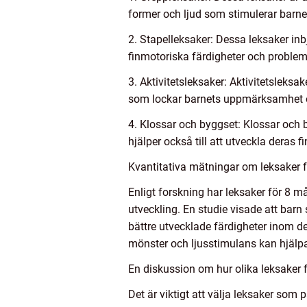
former och ljud som stimulerar barne
2. Stapelleksaker: Dessa leksaker inbj
finmotoriska färdigheter och proble
3. Aktivitetsleksaker: Aktivitetsleksa
som lockar barnets uppmärksamhet oc
4. Klossar och byggset: Klossar och 
hjälper också till att utveckla deras f
Kvantitativa mätningar om leksaker
Enligt forskning har leksaker för 8 m
utveckling. En studie visade att bar
bättre utvecklade färdigheter inom 
mönster och ljusstimulans kan hjälpa
En diskussion om hur olika leksaker 
Det är viktigt att välja leksaker som