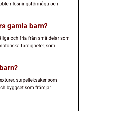
 problemlösningsförmåga och
ers gamla barn?
tåliga och fria från små delar som
motoriska färdigheter, som
 barn?
exturer, stapelleksaker som
r och byggset som främjar