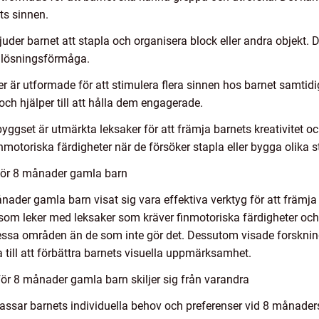
ts sinnen.
uder barnet att stapla och organisera block eller andra objekt. De
mlösningsförmåga.
ker är utformade för att stimulera flera sinnen hos barnet samtidig
h hjälper till att hålla dem engagerade.
byggset är utmärkta leksaker för att främja barnets kreativitet
inmotoriska färdigheter när de försöker stapla eller bygga olika st
 för 8 månader gamla barn
ånader gamla barn visat sig vara effektiva verktyg för att främj
n som leker med leksaker som kräver finmotoriska färdigheter oc
dessa områden än de som inte gör det. Dessutom visade forsknin
 till att förbättra barnets visuella uppmärksamhet.
för 8 månader gamla barn skiljer sig från varandra
 passar barnets individuella behov och preferenser vid 8 månader