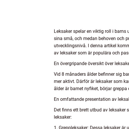
Leksaker spelar en viktig roll i barns
sina små, och medan behoven och pref
utvecklingsnivå. I denna artikel komm
av leksaker som är populära och pas
En övergripande översikt över leksa
Vid 8 månaders ålder befinner sig bar
mer aktivt. Därför är leksaker som ka
ålder är barnet nyfiket, börjar greppa
En omfattande presentation av leksa
Det finns ett brett utbud av leksake
leksaker:
1. Greppleksaker: Dessa leksaker är u