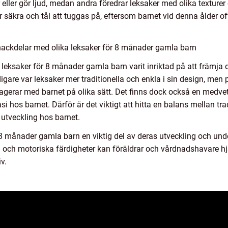
 eller gör ljud, medan andra föredrar leksaker med olika texturer
är säkra och tål att tuggas på, eftersom barnet vid denna ålder o
nackdelar med olika leksaker för 8 månader gamla barn
 leksaker för 8 månader gamla barn varit inriktad på att främja
igare var leksaker mer traditionella och enkla i sin design, men 
ragerar med barnet på olika sätt. Det finns dock också en medve
i hos barnet. Därför är det viktigt att hitta en balans mellan tr
 utveckling hos barnet.
 månader gamla barn en viktig del av deras utveckling och und
 och motoriska färdigheter kan föräldrar och vårdnadshavare hjä
v.