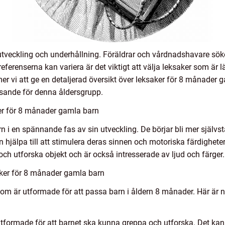
 utveckling och underhållning. Föräldrar och vårdnadshavare söker
erenserna kan variera är det viktigt att välja leksaker som är l
er vi att ge en detaljerad översikt över leksaker för 8 månader 
sande för denna åldersgrupp.
ker för 8 månader gamla barn
n i en spännande fas av sin utveckling. De börjar bli mer själv
n hjälpa till att stimulera deras sinnen och motoriska färdighet
 och utforska objekt och är också intresserade av ljud och färger.
ker för 8 månader gamla barn
r som är utformade för att passa barn i åldern 8 månader. Här är
tformade för att barnet ska kunna greppa och utforska. Det kan 