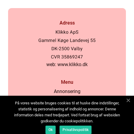
Adress
web:
www.klikko.dk
Menu
Annonsering
Om oss
På vores website bruges cookies til at huske dine indstillinger,
Cookies
statistik og personalisering af indhold og annoncer. Denne
information deles med tredjepart. Ved fortsat brug af websiden
Kontakta oss
godkender du cookiepolitikken.
Sitemap
Ok
Privatlivspolitik