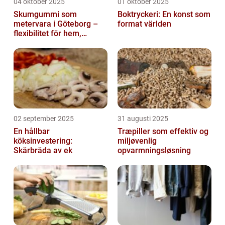
04 oktober 2025
01 oktober 2025
Skumgummi som
Boktryckeri: En konst som
metervara i Göteborg –
format världen
flexibilitet för hem,
industri och fritid
02 september 2025
31 augusti 2025
En hållbar
Træpiller som effektiv og
köksinvestering:
miljøvenlig
Skärbräda av ek
opvarmningsløsning