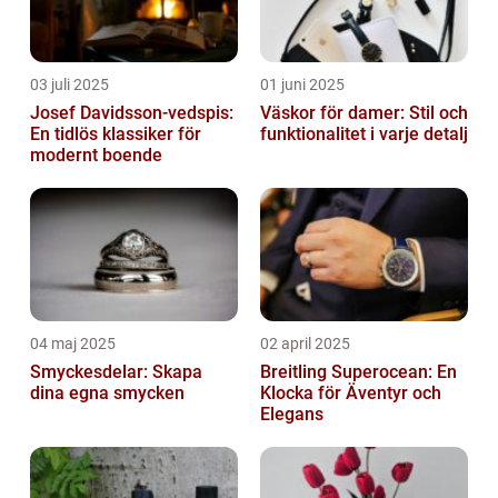
03 juli 2025
01 juni 2025
Josef Davidsson-vedspis:
Väskor för damer: Stil och
En tidlös klassiker för
funktionalitet i varje detalj
modernt boende
04 maj 2025
02 april 2025
Smyckesdelar: Skapa
Breitling Superocean: En
dina egna smycken
Klocka för Äventyr och
Elegans