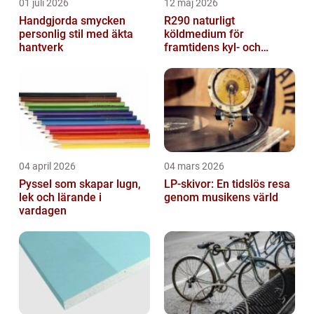
01 juli 2026
12 maj 2026
Handgjorda smycken
R290 naturligt
personlig stil med äkta
köldmedium för
hantverk
framtidens kyl- och
värmesystem
04 april 2026
04 mars 2026
Pyssel som skapar lugn,
LP-skivor: En tidslös resa
lek och lärande i
genom musikens värld
vardagen