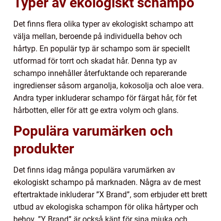
Typer av ekologiskt schampo
Det finns flera olika typer av ekologiskt schampo att
välja mellan, beroende på individuella behov och
hårtyp. En populär typ är schampo som är speciellt
utformad för torrt och skadat hår. Denna typ av
schampo innehåller återfuktande och reparerande
ingredienser såsom arganolja, kokosolja och aloe vera.
Andra typer inkluderar schampo för färgat hår, för fet
hårbotten, eller för att ge extra volym och glans.
Populära varumärken och
produkter
Det finns idag många populära varumärken av
ekologiskt schampo på marknaden. Några av de mest
eftertraktade inkluderar ”X Brand”, som erbjuder ett brett
utbud av ekologiska schampon för olika hårtyper och
behov. ”Y Brand” är också känt för sina mjuka och