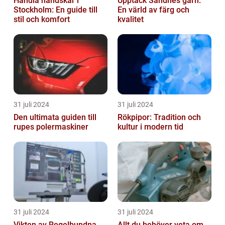
Handla handskar i
Upptäck Sandnes garn:
Stockholm: En guide till
En värld av färg och
stil och komfort
kvalitet
31 juli 2024
31 juli 2024
Den ultimata guiden till
Rökpipor: Tradition och
rupes polermaskiner
kultur i modern tid
31 juli 2024
31 juli 2024
Vikten av Regelbundna
Allt du behöver veta om