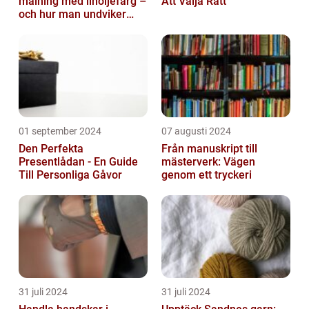
målning med linoljefärg –
Att Välja Rätt
och hur man undviker
dem
01 september 2024
07 augusti 2024
Den Perfekta
Från manuskript till
Presentlådan - En Guide
mästerverk: Vägen
Till Personliga Gåvor
genom ett tryckeri
31 juli 2024
31 juli 2024