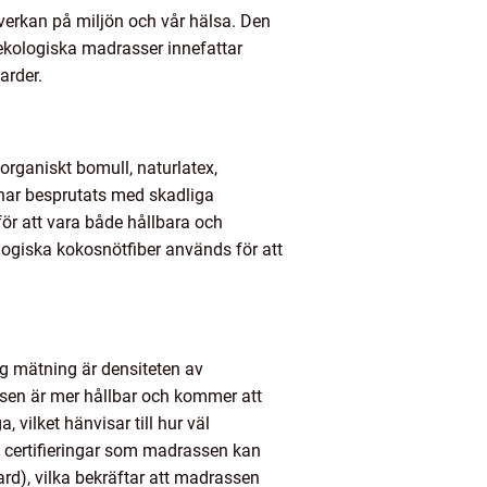
åverkan på miljön och vår hälsa. Den
 ekologiska madrasser innefattar
arder.
organiskt bomull, naturlatex,
 har besprutats med skadliga
ör att vara både hållbara och
logiska kokosnötfiber används för att
ig mätning är densiteten av
assen är mer hållbar och kommer att
 vilket hänvisar till hur väl
la certifieringar som madrassen kan
rd), vilka bekräftar att madrassen