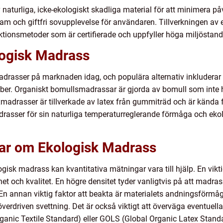
 naturliga, icke-ekologiskt skadliga material för att minimera p
sam och giftfri sovupplevelse för användaren. Tillverkningen av
tionsmetoder som är certifierade och uppfyller höga miljöstand
logisk Madrass
adrasser på marknaden idag, och populära alternativ inkluderar 
iber. Organiskt bomullsmadrassar är gjorda av bomull som inte
xmadrasser är tillverkade av latex från gummiträd och är kända f
madrasser för sin naturliga temperaturreglerande förmåga och eko
gar om Ekologisk Madrass
gisk madrass kan kvantitativa mätningar vara till hjälp. En vikt
het och kvalitet. En högre densitet tyder vanligtvis på att madr
En annan viktig faktor att beakta är materialets andningsförmåga,
verdriven svettning. Det är också viktigt att överväga eventuel
nic Textile Standard) eller GOLS (Global Organic Latex Standa