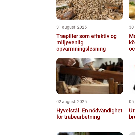
31 augusti 2025
30
Træpiller som effektiv og
Ma
miljøvenlig
kö
opvarmningsløsning
oc
02 augusti 2025
05 
Hyvelstål: En nödvändighet
Ut
för träbearbetning
br