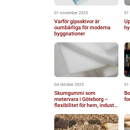
01 november 2025
01
Varför gipsskivor är
Up
oumbärliga för moderna
hy
byggnationer
04 oktober 2025
01
Skumgummi som
Bo
metervara i Göteborg –
fo
flexibilitet för hem, industri
och fritid