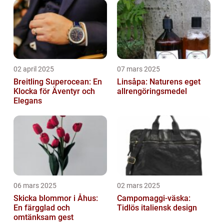
02 april 2025
07 mars 2025
Breitling Superocean: En
Linsåpa: Naturens eget
Klocka för Äventyr och
allrengöringsmedel
Elegans
06 mars 2025
02 mars 2025
Skicka blommor i Åhus:
Campomaggi-väska:
En färgglad och
Tidlös italiensk design
omtänksam gest