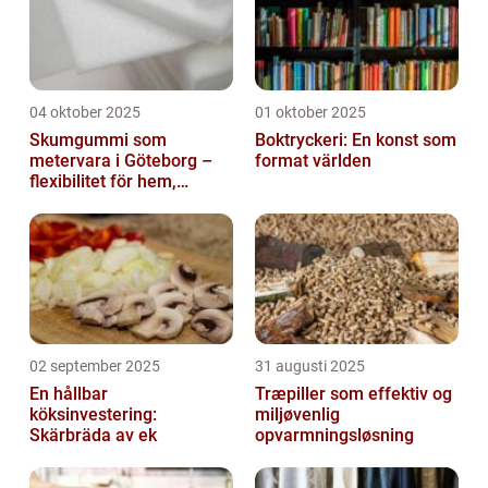
04 oktober 2025
01 oktober 2025
Skumgummi som
Boktryckeri: En konst som
metervara i Göteborg –
format världen
flexibilitet för hem,
industri och fritid
02 september 2025
31 augusti 2025
En hållbar
Træpiller som effektiv og
köksinvestering:
miljøvenlig
Skärbräda av ek
opvarmningsløsning