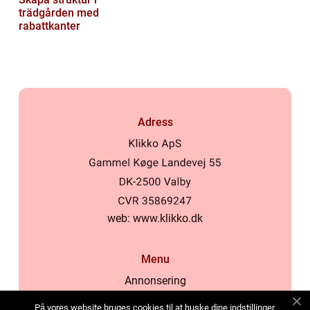
trädgården med
rabattkanter
Adress
web:
www.klikko.dk
Menu
Annonsering
Om oss
På vores website bruges cookies til at huske dine indstillinger,