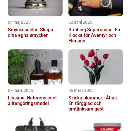
04 maj 2025
02 april 2025
Smyckesdelar: Skapa
Breitling Superocean: En
dina egna smycken
Klocka för Äventyr och
Elegans
07 mars 2025
06 mars 2025
Linsåpa: Naturens eget
Skicka blommor i Åhus:
allrengöringsmedel
En färgglad och
omtänksam gest