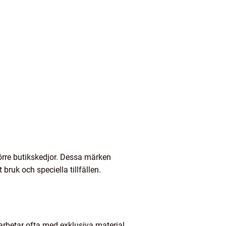
örre butikskedjor. Dessa märken
 bruk och speciella tillfällen.
arbetar ofta med exklusiva material