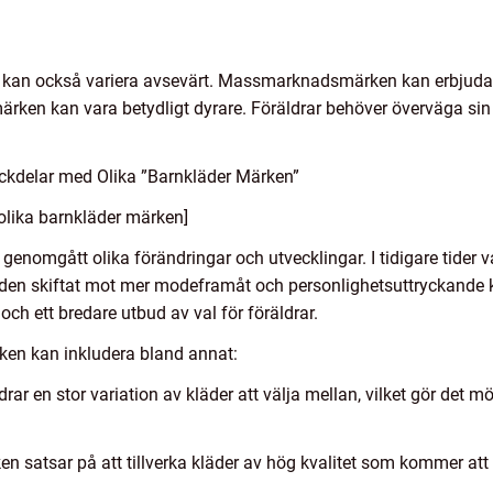
n kan också variera avsevärt. Massmarknadsmärken kan erbjuda
ärken kan vara betydligt dyrare. Föräldrar behöver överväga sin 
ckdelar med Olika ”Barnkläder Märken”
olika barnkläder märken]
 genomgått olika förändringar och utvecklingar. I tidigare tider 
den skiftat mot mer modeframåt och personlighetsuttryckande kläd
ch ett bredare utbud av val för föräldrar.
ken kan inkludera bland annat:
ar en stor variation av kläder att välja mellan, vilket gör det möj
ken satsar på att tillverka kläder av hög kvalitet som kommer att