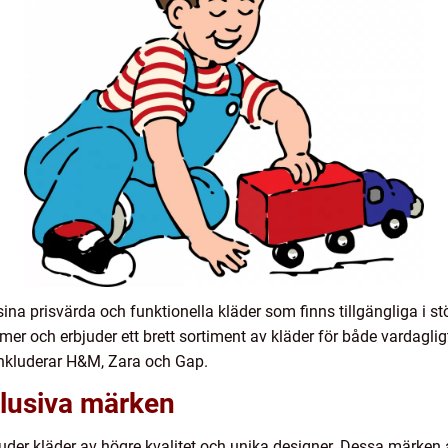
 prisvärda och funktionella kläder som finns tillgängliga i st
lymer och erbjuder ett brett sortiment av kläder för både vardagligt
kluderar H&M, Zara och Gap.
klusiva märken
uder kläder av högre kvalitet och unika designer. Dessa märken 