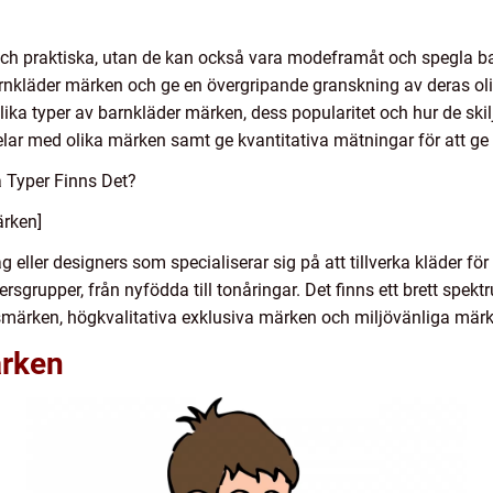
 och praktiska, utan de kan också vara modeframåt och spegla bar
rnkläder märken och ge en övergripande granskning av deras oli
lika typer av barnkläder märken, dess popularitet och hur de ski
delar med olika märken samt ge kvantitativa mätningar för att ge
a Typer Finns Det?
ärken]
ag eller designers som specialiserar sig på att tillverka kläder f
ldersgrupper, från nyfödda till tonåringar. Det finns ett brett sp
smärken, högkvalitativa exklusiva märken och miljövänliga mär
rken