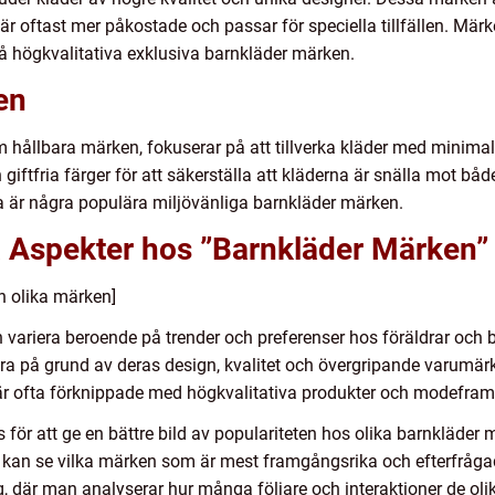
är oftast mer påkostade och passar för speciella tillfällen. Mä
å högkvalitativa exklusiva barnkläder märken.
en
 hållbara märken, fokuserar på att tillverka kläder med minim
giftfria färger för att säkerställa att kläderna är snälla mot b
a är några populära miljövänliga barnkläder märken.
a Aspekter hos ”Barnkläder Märken”
n olika märken]
variera beroende på trender och preferenser hos föräldrar och ba
ära på grund av deras design, kvalitet och övergripande varumä
är ofta förknippade med högkvalitativa produkter och modefram
ör att ge en bättre bild av populariteten hos olika barnkläder m
n kan se vilka märken som är mest framgångsrika och efterfrå
 där man analyserar hur många följare och interaktioner de ol