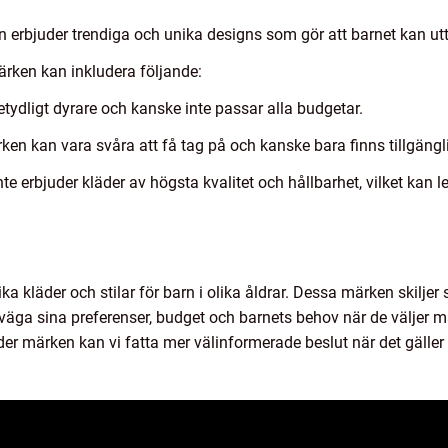
erbjuder trendiga och unika designs som gör att barnet kan uttr
rken kan inkludera följande:
tydligt dyrare och kanske inte passar alla budgetar.
ken kan vara svåra att få tag på och kanske bara finns tillgänglig
e erbjuder kläder av högsta kvalitet och hållbarhet, vilket kan led
 kläder och stilar för barn i olika åldrar. Dessa märken skiljer si
rväga sina preferenser, budget och barnets behov när de väljer m
r märken kan vi fatta mer välinformerade beslut när det gäller at