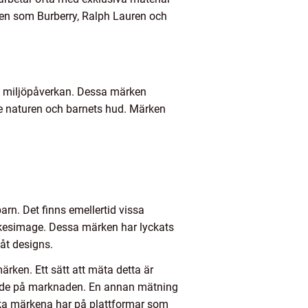
rken som Burberry, Ralph Lauren och
al miljöpåverkan. Dessa märken
åde naturen och barnets hud. Märken
rn. Det finns emellertid vissa
rkesimage. Dessa märken har lyckats
åt designs.
ärken. Ett sätt att mäta detta är
gade på marknaden. En annan mätning
ika märkena har på plattformar som