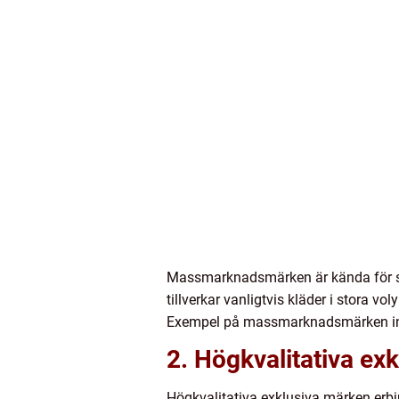
Massmarknadsmärken är kända för sina
tillverkar vanligtvis kläder i stora vo
Exempel på massmarknadsmärken in
2. Högkvalitativa ex
Högkvalitativa exklusiva märken erbj