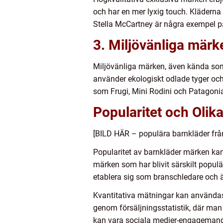
och har en mer lyxig touch. Kläderna 
Stella McCartney är några exempel p
3. Miljövänliga märk
Miljövänliga märken, även kända som
använder ekologiskt odlade tyger och 
som Frugi, Mini Rodini och Patagoni
Popularitet och Olik
[BILD HÄR – populära barnkläder frå
Popularitet av barnkläder märken kan 
märken som har blivit särskilt popul
etablera sig som branschledare och 
Kvantitativa mätningar kan användas f
genom försäljningsstatistik, där ma
kan vara sociala medier-engagemang,