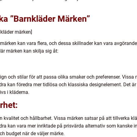
ika ”Barnkläder Märken”
nkläder märken]
märken kan vara flera, och dessa skillnader kan vara avgörande 
är märken kan skilja sig åt:
ign och stilar för att passa olika smaker och preferenser. Vissa
ra kan föredra mer tidlösa och klassiska designelement. Det är v
ivs i kläderna.
rhet:
 kvalitet och hållbarhet. Vissa märken satsar på att tillverka kl
a kan vara mer inriktade på prisvärda alternativ som kanske inte 
och budget när de väljer märke.